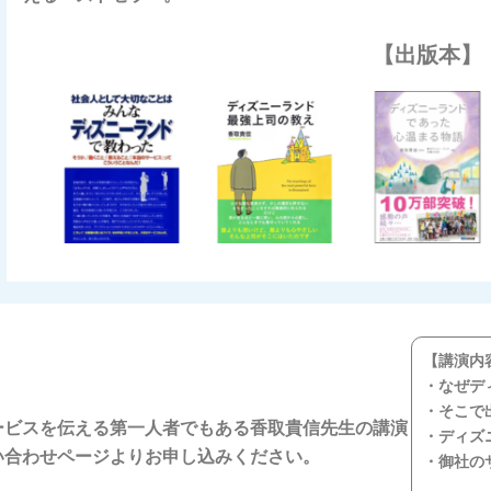
【出版本】
【講演内
・なぜデ
・そこで
ービスを伝える第一人者でもある香取貴信先生の講演
・ディズ
い合わせページよりお申し込みください。
・御社の