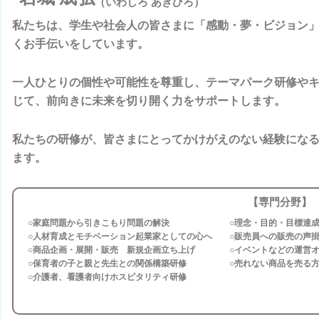
（いわしろ あきひろ）
私たちは、学生や社会人の皆さまに「感動・夢・ビジョン
くお手伝いをしています。
一人ひとりの個性や可能性を尊重し、テーマパーク研修や
じて、前向きに未来を切り開く力をサポートします。
私たちの研修が、皆さまにとってかけがえのない経験にな
ます。
【専門分野】
○家庭問題から引きこもり問題の解決
○理念・目的・目標達
○人材育成とモチベーション起業家としての心へ
○販売員への販売の声
○商品企画・展開・販売 新規企画立ち上げ
○イベントなどの運営
○保育者の子と親と先生との関係構築研修
○売れない商品を売る
○介護者、看護者向けホスピタリティ研修