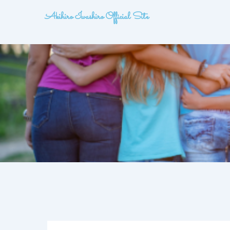
内
投
Akihiro Iwashiro Official Site
容
稿
を
ナ
ス
ビ
キ
ゲ
ッ
ー
プ
シ
ョ
ン