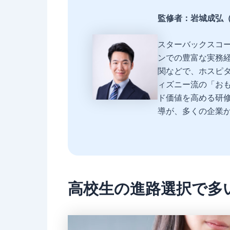
監修者：岩城成弘（
スターバックスコ
ンでの豊富な実務
関などで、ホスピ
ィズニー流の「お
ド価値を高める研
導が、多くの企業
高校生の進路選択で多